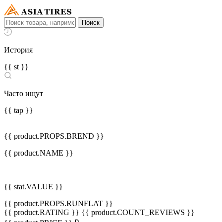
История
{{ st }}
Часто ищут
{{ tap }}
{{ product.PROPS.BREND }}
{{ product.NAME }}
{{ stat.VALUE }}
{{ product.PROPS.RUNFLAT }}
{{ product.RATING }}
{{ product.COUNT_REVIEWS }}