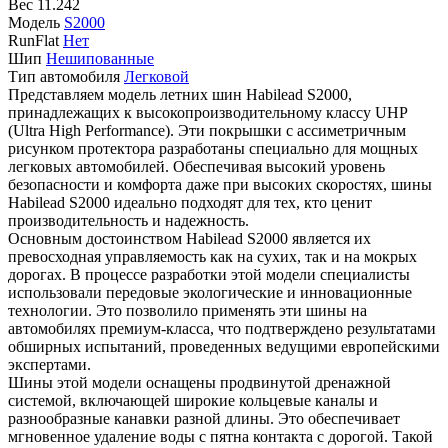
Вес
11.242
Модель
S2000
RunFlat
Нет
Шип
Нешипованные
Тип автомобиля
Легковой
Представляем модель летних шин Habilead S2000,
принадлежащих к высокопроизводительному классу UHP
(Ultra High Performance). Эти покрышки с ассиметричным
рисунком протектора разработаны специально для мощных
легковых автомобилей. Обеспечивая высокий уровень
безопасности и комфорта даже при высоких скоростях, шины
Habilead S2000 идеально подходят для тех, кто ценит
производительность и надежность.
Основным достоинством Habilead S2000 является их
превосходная управляемость как на сухих, так и на мокрых
дорогах. В процессе разработки этой модели специалисты
использовали передовые экологические и инновационные
технологии. Это позволило применять эти шины на
автомобилях премиум-класса, что подтверждено результатами
обширных испытаний, проведенных ведущими европейскими
экспертами.
Шины этой модели оснащены продвинутой дренажной
системой, включающей широкие кольцевые каналы и
разнообразные канавки разной длины. Это обеспечивает
мгновенное удаление воды с пятна контакта с дорогой. Такой