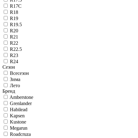
R17C
R18
R19
R19.5
R20
R21
R22
R22.5
R23
R24
Сезон
Всесезон
Зима
Лето
Бренд
Amberstone
Grenlander
Habilead
Kapsen
Kustone
Megarun
Roadcruza