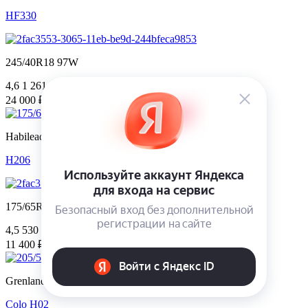
HF330
245/40R18 97W
4,6
1 261
24 000 ₽ за 4 шт.
Habilead
H206
175/65R14 82H
4,5
530
11 400 ₽ за 4 шт.
Grenlander
Colo H02