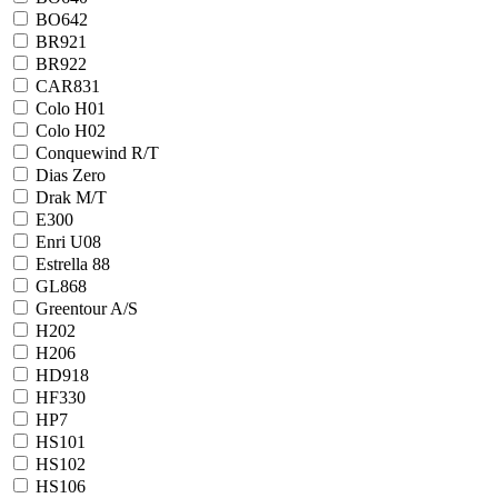
BO642
BR921
BR922
CAR831
Colo H01
Colo H02
Conquewind R/T
Dias Zero
Drak M/T
E300
Enri U08
Estrella 88
GL868
Greentour A/S
H202
H206
HD918
HF330
HP7
HS101
HS102
HS106