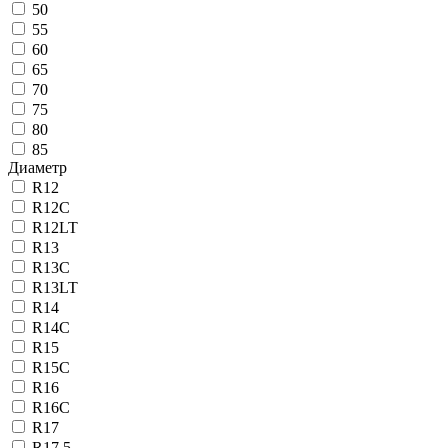
50
55
60
65
70
75
80
85
Диаметр
R12
R12C
R12LT
R13
R13C
R13LT
R14
R14C
R15
R15C
R16
R16C
R17
R17.5