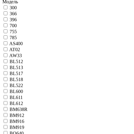
Модель
300
366
396
700
755
785
AS400
AT02
AW33
BL512
BL513
BL517
BL518
BL522
BL600
BL611
BL612
BM638R
BM912
BM916
BM919
BO640