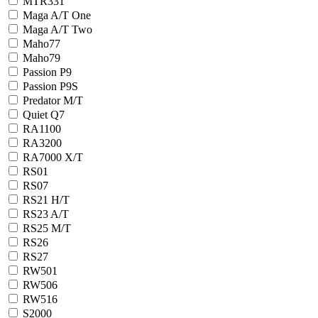
MTR331
Maga A/T One
Maga A/T Two
Maho77
Maho79
Passion P9
Passion P9S
Predator M/T
Quiet Q7
RA1100
RA3200
RA7000 X/T
RS01
RS07
RS21 H/T
RS23 A/T
RS25 M/T
RS26
RS27
RW501
RW506
RW516
S2000