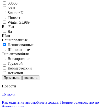
S3000
S801
Stratour E1
Thruster
Winter GL989
RunFlat
Да
Шип
Нешипованные
Нешипованные
Шипованные
Тип автомобиля
Внедорожник
Грузовой
Коммерческий
Легковой
Применить
Новости
16 июля
Как ездить на автомобиле в дождь: Полное руководство по
безопасности