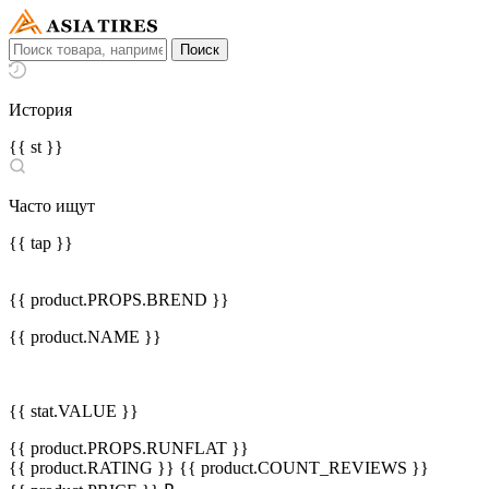
История
{{ st }}
Часто ищут
{{ tap }}
{{ product.PROPS.BREND }}
{{ product.NAME }}
{{ stat.VALUE }}
{{ product.PROPS.RUNFLAT }}
{{ product.RATING }}
{{ product.COUNT_REVIEWS }}