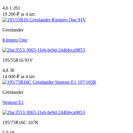
4,6
1 261
19 200 ₽ за 4 шт.
Grenlander
Kingpro One
195/55R16 91V
4,8
38
14 000 ₽ за 4 шт.
Grenlander
Stratour E1
195/75R16C 107R
5,0
19