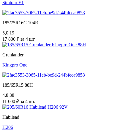
Stratour E1
185/75R16C 104R
5,0
19
17 800 ₽ за 4 шт.
Grenlander
Kingpro One
185/65R15 88H
4,8
38
11 600 ₽ за 4 шт.
Habilead
H206