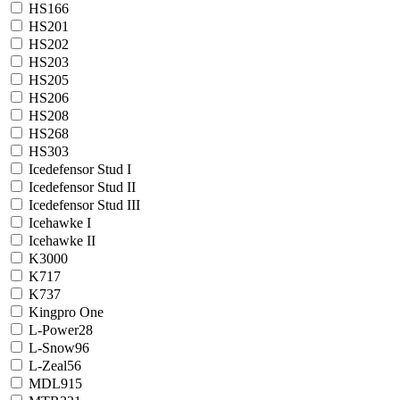
HS166
HS201
HS202
HS203
HS205
HS206
HS208
HS268
HS303
Icedefensor Stud I
Icedefensor Stud II
Icedefensor Stud III
Icehawke I
Icehawke II
K3000
K717
K737
Kingpro One
L-Power28
L-Snow96
L-Zeal56
MDL915