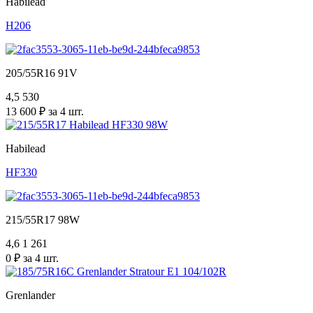
Habilead
H206
205/55R16 91V
4,5
530
13 600 ₽ за 4 шт.
Habilead
HF330
215/55R17 98W
4,6
1 261
0 ₽ за 4 шт.
Grenlander