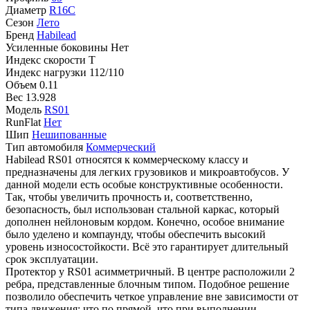
Диаметр
R16C
Сезон
Лето
Бренд
Habilead
Усиленные боковины
Нет
Индекс скорости
T
Индекс нагрузки
112/110
Объем
0.11
Вес
13.928
Модель
RS01
RunFlat
Нет
Шип
Нешипованные
Тип автомобиля
Коммерческий
Habilead RS01 относятся к коммерческому классу и
предназначены для легких грузовиков и микроавтобусов. У
данной модели есть особые конструктивные особенности.
Так, чтобы увеличить прочность и, соответственно,
безопасность, был использован стальной каркас, который
дополнен нейлоновым кордом. Конечно, особое внимание
было уделено и компаунду, чтобы обеспечить высокий
уровень износостойкости. Всё это гарантирует длительный
срок эксплуатации.
Протектор у RS01 асимметричный. В центре расположили 2
ребра, представленные блочным типом. Подобное решение
позволило обеспечить четкое управление вне зависимости от
типа движения: что по прямой, что при выполнении