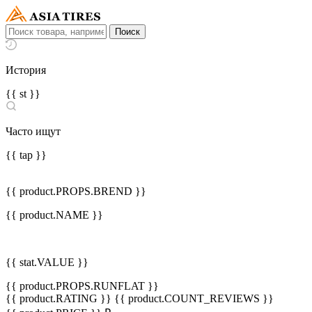
История
{{ st }}
Часто ищут
{{ tap }}
{{ product.PROPS.BREND }}
{{ product.NAME }}
{{ stat.VALUE }}
{{ product.PROPS.RUNFLAT }}
{{ product.RATING }}
{{ product.COUNT_REVIEWS }}