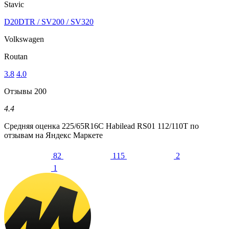
Stavic
D20DTR / SV200 / SV320
Volkswagen
Routan
3.8
4.0
Отзывы
200
4.4
Средняя оценка
225/65R16C Habilead RS01 112/110T
по
отзывам на Яндекс Маркете
82
115
2
1