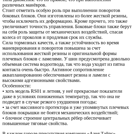
различных манёвров.
Стоит отметить особую роль при выполнении поворотов
боковых блоков. Они изготовлены из более жесткой резины,
чтобы исключить их деформацию. Кроме прочего, это также
увеличивает точность управления. Боковые блоки также берут
на себя роль защиты от механических воздействий, спасая
колеса от проколов и продлевая срок их службы.
Сила тормозных качеств, а также устойчивость во время
маневрирования и поворотов повышена за счет
использования жесткой резины и оригинальной формы
плечевых блоков с ламелями. У шин предусмотрена довольно
объемная система водоотвода, так что вода уходит из пятна
контакта очень быстро. Активное сопротивление
аквапланированию обеспечивают резина и ламели с
высокими адгезионными свойствами.
Особенности:
• хоть модель RS01 и летняя, у неё прекрасные показатели
даже в условиях пониженных температур, так что она не
подведет в случае резкого ухудшения погоды;
• за счет массивного протектора и уже упомянутых плечевых
блоков покрышки не боятся механических воздействий;
• блочное строение центральных рёбер обеспечивает
повышенные тяговые свойства.
В каждом городе присутствия компании «Азия Тайрс»