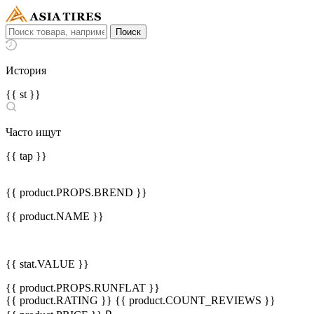
История
{{ st }}
Часто ищут
{{ tap }}
{{ product.PROPS.BREND }}
{{ product.NAME }}
{{ stat.VALUE }}
{{ product.PROPS.RUNFLAT }}
{{ product.RATING }}
{{ product.COUNT_REVIEWS }}