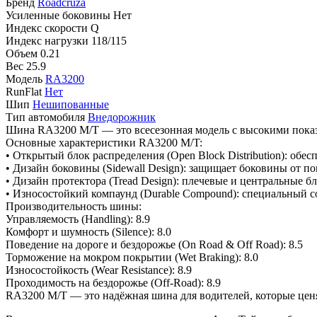
Бренд
Roadcruza
Усиленные боковины
Нет
Индекс скорости
Q
Индекс нагрузки
118/115
Объем
0.21
Вес
25.9
Модель
RA3200
RunFlat
Нет
Шип
Нешипованные
Тип автомобиля
Внедорожник
Шина RA3200 M/T — это всесезонная модель с высокими показа
Основные характеристики RA3200 M/T:
• Открытый блок распределения (Open Block Distribution): обе
• Дизайн боковины (Sidewall Design): защищает боковины от 
• Дизайн протектора (Tread Design): плечевые и центральные б
• Износостойкий компаунд (Durable Compound): специальный с
Производительность шины:
Управляемость (Handling): 8.9
Комфорт и шумность (Silence): 8.0
Поведение на дороге и бездорожье (On Road & Off Road): 8.5
Торможение на мокром покрытии (Wet Braking): 8.0
Износостойкость (Wear Resistance): 8.9
Проходимость на бездорожье (Off-Road): 8.9
RA3200 M/T — это надёжная шина для водителей, которые ценя