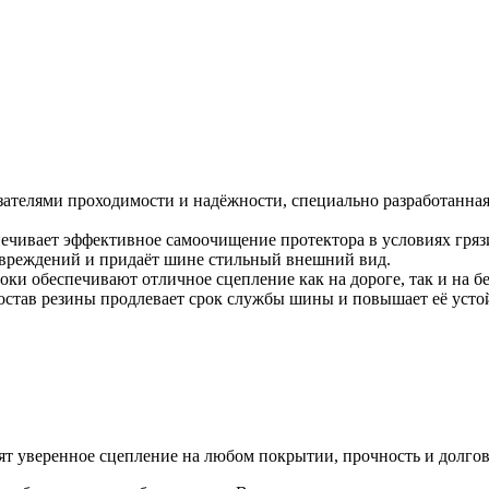
телями проходимости и надёжности, специально разработанная 
спечивает эффективное самоочищение протектора в условиях гряз
повреждений и придаёт шине стильный внешний вид.
локи обеспечивают отличное сцепление как на дороге, так и на б
остав резины продлевает срок службы шины и повышает её устой
т уверенное сцепление на любом покрытии, прочность и долгов